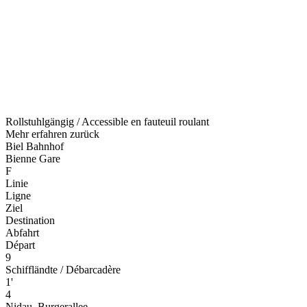
Rollstuhlgängig / Accessible en fauteuil roulant
Mehr erfahren
zurück
Biel Bahnhof
Bienne Gare
F
Linie
Ligne
Ziel
Destination
Abfahrt
Départ
9
Schiffländte / Débarcadère
1'
4
Nidau, Burgerallee