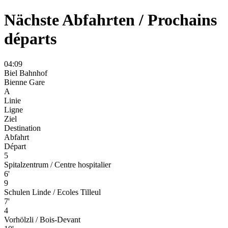
Nächste Abfahrten / Prochains
départs
04
:
09
Biel Bahnhof
Bienne Gare
A
Linie
Ligne
Ziel
Destination
Abfahrt
Départ
5
Spitalzentrum / Centre hospitalier
6'
9
Schulen Linde / Ecoles Tilleul
7'
4
Vorhölzli / Bois-Devant