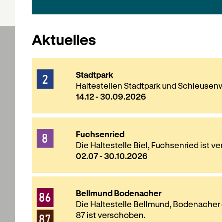
Alle Infos
Aktuelles
2
Stadtpark
Hal
Haltestellen Stadtpark und Schleusen
14.12 - 30.09.2026
Linien
8
Fuchsenried
Die Haltestelle Biel, Fuchsenried ist v
02.07 - 30.10.2026
86
Bellmund Bodenacher
Die Haltestelle Bellmund, Bodenacher 
87
87 ist verschoben.