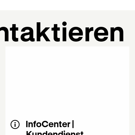
ntaktieren
InfoCenter |
Kundendienst