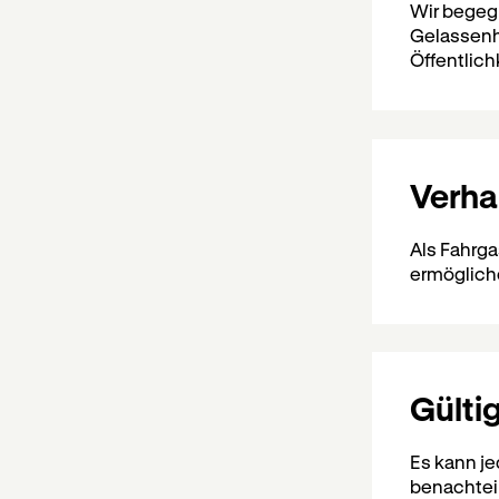
Wir begeg
Gelassenh
Öffentlich
Verha
Als Fahrga
ermöglich
Gülti
Es kann je
benachteil