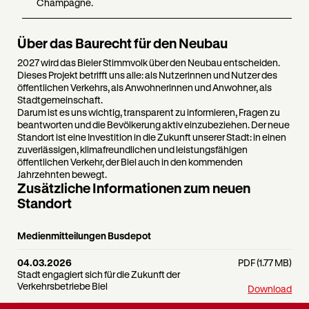
Champagne.
Über das Baurecht für den Neubau
2027 wird das Bieler Stimmvolk über den Neubau entscheiden.
Dieses Projekt betrifft uns alle: als Nutzerinnen und Nutzer des
öffentlichen Verkehrs, als Anwohnerinnen und Anwohner, als
Stadtgemeinschaft.
Darum ist es uns wichtig, transparent zu informieren, Fragen zu
beantworten und die Bevölkerung aktiv einzubeziehen. Der neue
Standort ist eine Investition in die Zukunft unserer Stadt: in einen
zuverlässigen, klimafreundlichen und leistungsfähigen
öffentlichen Verkehr, der Biel auch in den kommenden
Jahrzehnten bewegt.
Zusätzliche Informationen zum neuen
Standort
Medienmitteilungen Busdepot
04.03.2026
PDF (1.77 MB)
Stadt engagiert sich für die Zukunft der
Verkehrsbetriebe Biel
Download