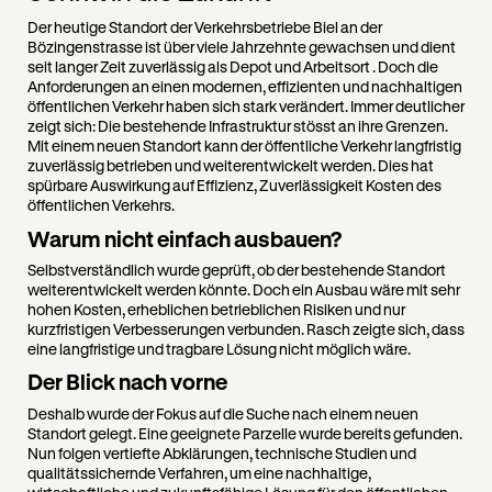
Der heutige Standort der Verkehrsbetriebe Biel an der
Bözingenstrasse ist über viele Jahrzehnte gewachsen und dient
seit langer Zeit zuverlässig als Depot und Arbeitsort . Doch die
Anforderungen an einen modernen, effizienten und nachhaltigen
öffentlichen Verkehr haben sich stark verändert. Immer deutlicher
zeigt sich: Die bestehende Infrastruktur stösst an ihre Grenzen.
Mit einem neuen Standort kann der öffentliche Verkehr langfristig
zuverlässig betrieben und weiterentwickelt werden. Dies hat
spürbare Auswirkung auf Effizienz, Zuverlässigkeit Kosten des
öffentlichen Verkehrs.
Warum nicht einfach ausbauen?
Selbstverständlich wurde geprüft, ob der bestehende Standort
weiterentwickelt werden könnte. Doch ein Ausbau wäre mit sehr
hohen Kosten, erheblichen betrieblichen Risiken und nur
kurzfristigen Verbesserungen verbunden. Rasch zeigte sich, dass
eine langfristige und tragbare Lösung nicht möglich wäre.
Der Blick nach vorne
Deshalb wurde der Fokus auf die Suche nach einem neuen
Standort gelegt. Eine geeignete Parzelle wurde bereits gefunden.
Nun folgen vertiefte Abklärungen, technische Studien und
qualitätssichernde Verfahren, um eine nachhaltige,