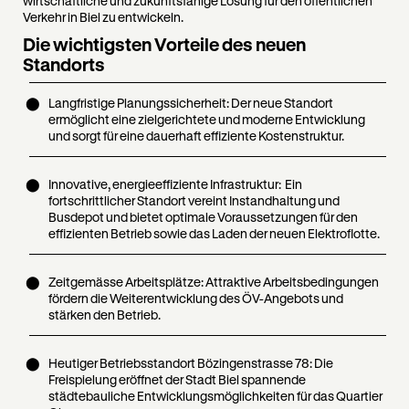
wirtschaftliche und zukunftsfähige Lösung für den öffentlichen
Verkehr in Biel zu entwickeln.
Die wichtigsten Vorteile des neuen
Standorts
Langfristige Planungssicherheit: Der neue Standort
ermöglicht eine zielgerichtete und moderne Entwicklung
und sorgt für eine dauerhaft effiziente Kostenstruktur.
Innovative, energieeffiziente Infrastruktur: Ein
fortschrittlicher Standort vereint Instandhaltung und
Busdepot und bietet optimale Voraussetzungen für den
effizienten Betrieb sowie das Laden der neuen Elektroflotte.
Zeitgemässe Arbeitsplätze: Attraktive Arbeitsbedingungen
fördern die Weiterentwicklung des ÖV-Angebots und
stärken den Betrieb.
Heutiger Betriebsstandort Bözingenstrasse 78: Die
Freispielung eröffnet der Stadt Biel spannende
städtebauliche Entwicklungsmöglichkeiten für das Quartier