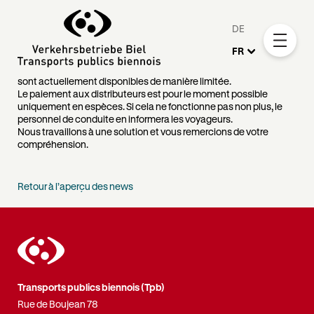
Information concernant les
distributeurs de billets
DE
FR
14 avr. 2026
En raison d’un problème technique, nos distributeurs de billets
sont actuellement disponibles de manière limitée.
Le paiement aux distributeurs est pour le moment possible
uniquement en espèces. Si cela ne fonctionne pas non plus, le
personnel de conduite en informera les voyageurs.
Nous travaillons à une solution et vous remercions de votre
compréhension.
Retour à l’aperçu des news
Transports publics biennois (Tpb)
Rue de Boujean 78