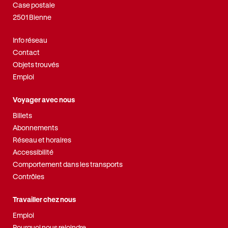
Case postale
2501 Bienne
Info réseau
Contact
Objets trouvés
Emploi
Voyager avec nous
Billets
Abonnements
Réseau et horaires
Accessibilité
Comportement dans les transports
Contrôles
Travailler chez nous
Emploi
Pourquoi nous rejoindre