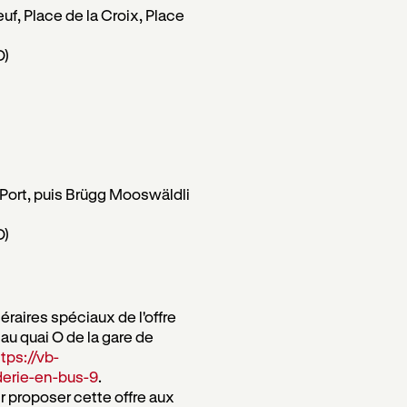
uf, Place de la Croix, Place
O)
t Port, puis Brügg Mooswäldli
O)
éraires spéciaux de l'offre
 au quai O de la gare de
tps://vb-
derie-en-bus-9
.
 proposer cette offre aux