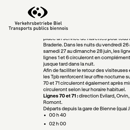
Rentrer de
22 juin 2026
Pour la première fois, les Transports p
place un service de navettes pour tous
Braderie. Dans les nuits du vendredi 26 
samedi 27 au dimanche 28 juin, les ligne
lignes 1 et 6 circuleront en complémen
jusque tard dans la nuit.
Afin de faciliter le retour des visiteuses 
les Tpb renforcent leur offre nocturne sur
70 et 71 circuleront également après mi
circuleront selon leur horaire habituel.
Lignes 70 et 71 :
direction Evilard, Orvin, 
Romont.
Départs depuis la gare de Bienne (quai J
00 h 40
02 h 00