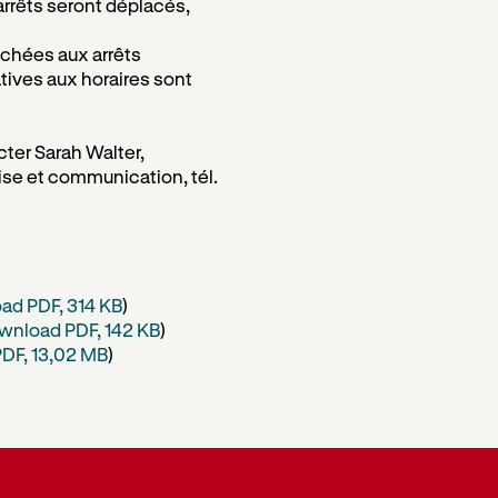
 arrêts seront déplacés,
fichées aux arrêts
tives aux horaires sont
cter Sarah Walter,
se et communication, tél.
h
ad PDF, 314 KB
)
wnload PDF, 142 KB
)
DF, 13,02 MB
)