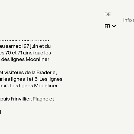
 la Braderie en 
DE
Info
FR
ublics biennois mettent en
 les noctambules de la
au samedi 27 juin et du
s 70 et 71 ainsi que les
t des lignes Moonliner
et visiteurs de la Braderie,
 les lignes 1 et 6. Les lignes
nuit. Les lignes Moonliner
puis Frinvillier, Plagne et
)