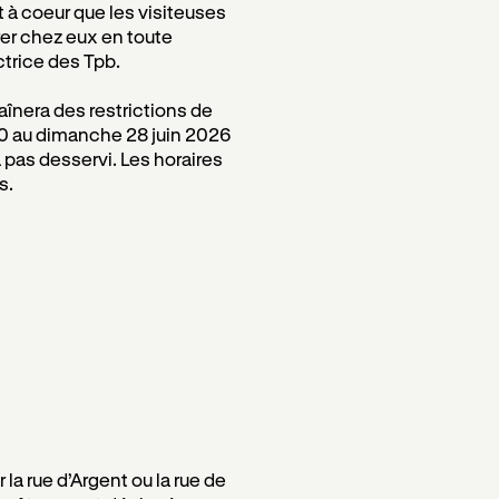
t à coeur que les visiteuses
trer chez eux en toute
ctrice des Tpb.
înera des restrictions de
 00 au dimanche 28 juin 2026
ra pas desservi. Les horaires
s.
la rue d’Argent ou la rue de