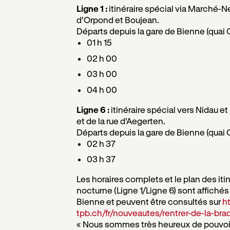
Ligne 1 :
itinéraire spécial via Marché-Ne
d’Orpond et Boujean.
Départs depuis la gare de Bienne (quai 
01 h 15
02 h 00
03 h 00
04 h 00
Ligne 6 :
itinéraire spécial vers Nidau e
et de la rue d’Aegerten.
Départs depuis la gare de Bienne (quai 
02 h 37
03 h 37
Les horaires complets et le plan des itin
nocturne (Ligne 1/Ligne 6) sont affichés
Bienne et peuvent être consultés sur
ht
tpb.ch/fr/nouveautes/rentrer-de-la-bra
« Nous sommes très heureux de pouvoir