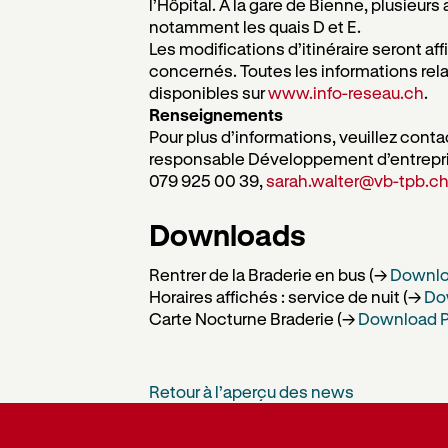
l’Hôpital. À la gare de Bienne, plusieurs
notamment les quais D et E.
Les modifications d’itinéraire seront af
concernés. Toutes les informations rela
disponibles sur
www.info-reseau.ch
.
Renseignements
Pour plus d’informations, veuillez conta
responsable Développement d’entrepri
079 925 00 39,
sarah.walter@vb-tpb.c
Downloads
Rentrer de la Braderie en bus (→
Downlo
Horaires affichés : service de nuit (→
Do
Carte Nocturne Braderie (→
Download P
Retour à l’aperçu des news