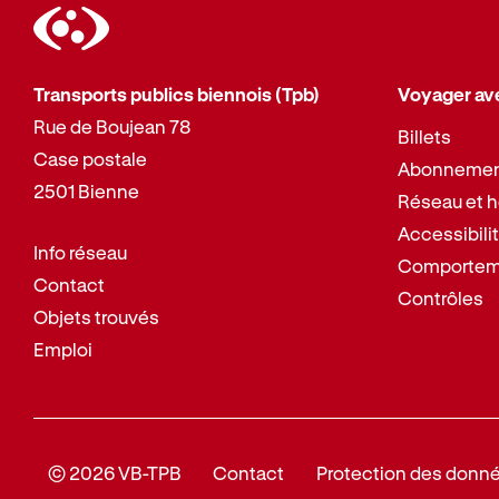
Transports publics biennois (Tpb)
Voyager av
Rue de Boujean 78
Billets
Case postale
Abonneme
2501 Bienne
Réseau et h
Accessibili
Info réseau
Comporteme
Contact
Contrôles
Objets trouvés
Emploi
© 2026 VB-TPB
Contact
Protection des donn